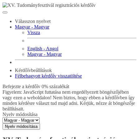
Válasszon nyelvet
Magyar - Magyar
Vissza
English - Angol
Magyar - Magyar
Kérdőívbeállítások
Félbehagyott kérdőív visszatöltése
Befejezte a kérdőív 0% százalékát
Figyelem: JavaScript futtatása nem engedélyezett böngészőjében
vagy ezen a weboldalon! Nem biztos, hogy ebben a kérdőívben így
minden kérdésre választ tud majd adni. Kérjük, nézze át böngészője
beállításait.
Nyelv módosítása
Nyelv módosítása