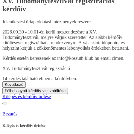
XV. Tudományfesztivál regisztrációs
kérdőív
Jelentkezési űrlap oktatási intézmények részére.
2026.09.30 - 10.01-én kerül megrendezésre a XV.
Tudományfesztivál, melyre várjuk szeretettel. Az alábbi kérdőív
kitöltésével regiszrálhat a rendezvényre. A választott időpontot és
helyszínt kérjük a zökkenőmentes lebonyolítás érdekében betartani.
Kérdés esetén keressenek az info@kossuth-klub.hu email címen.
XV. Tudományfesztivál regisztráció
14 kérdés található ebben a kérdőívben.
Következő
Félbehagyott kérdőív visszatöltése
Kilépés és kérdőív ürítése
Bezárás
Kilépés és kérdőív ürítése